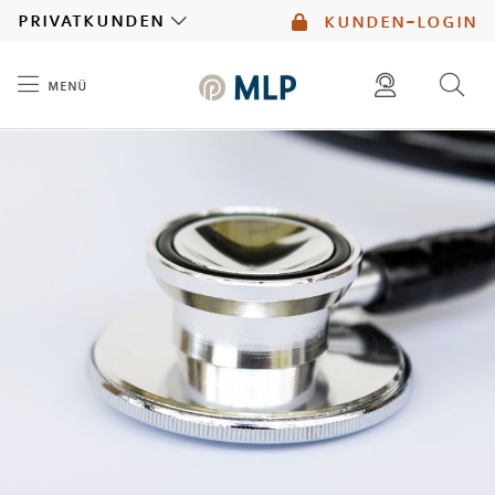
MLP
privatkunden
kunden-login
menü
Inhalt
diese website durchsuchen
mlp berater finden