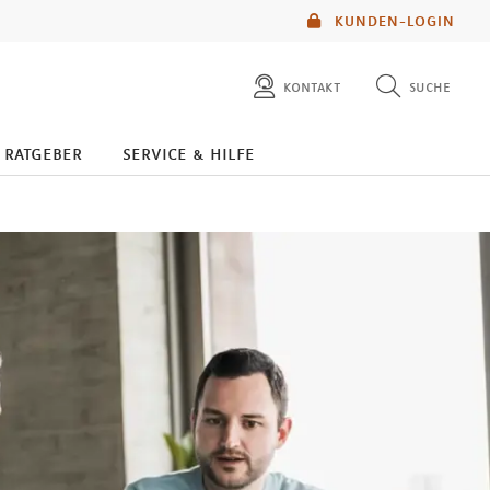
KUNDEN-LOGIN
kontakt
suche
diese website durchsuchen
ratgeber
service & hilfe
mlp berater finden