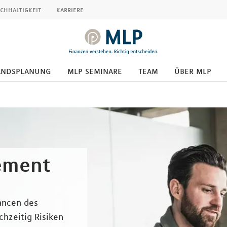
chhaltigkeit
karriere
andsplanung
mlp seminare
team
über mlp
ement
hancen des
chzeitig Risiken