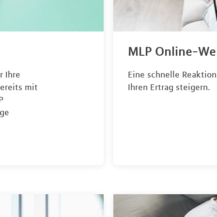
MLP Online-We
r Ihre
Eine schnelle Reaktio
ereits mit
Ihren Ertrag steigern.
P
ige