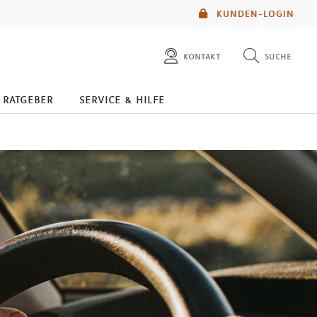
KUNDEN-LOGIN
kontakt
suche
diese website durchsuchen
ratgeber
service & hilfe
mlp berater finden