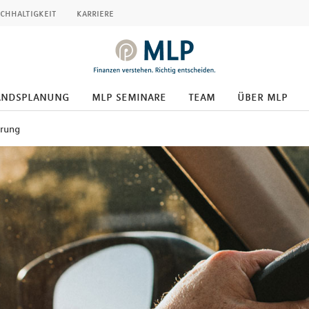
chhaltigkeit
karriere
andsplanung
mlp seminare
team
über mlp
erung