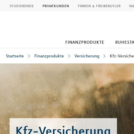
MLP
studierende
privatkunden
firmen & freiberufler
na
finanzprodukte
ruhest
Startseite
Finanzprodukte
Versicherung
Kfz-Versich
Inhalt
Kfz-Versicherung