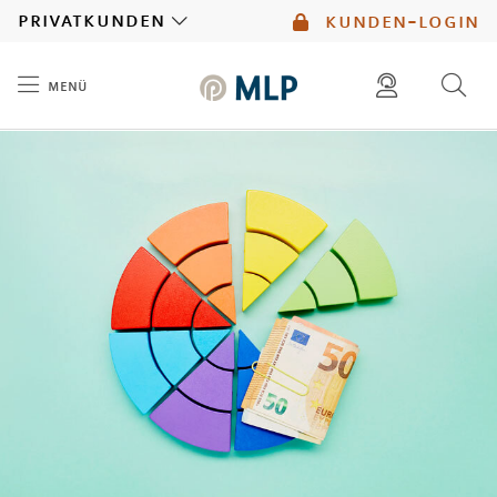
MLP
privatkunden
kunden-login
menü
Inhalt
diese website durchsuchen
mlp berater finden