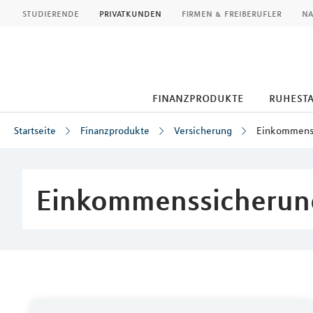
MLP
studierende
privatkunden
firmen & freiberufler
na
finanzprodukte
ruhest
Startseite
Finanzprodukte
Versicherung
Einkommens
Inhalt
Einkommenssicherun