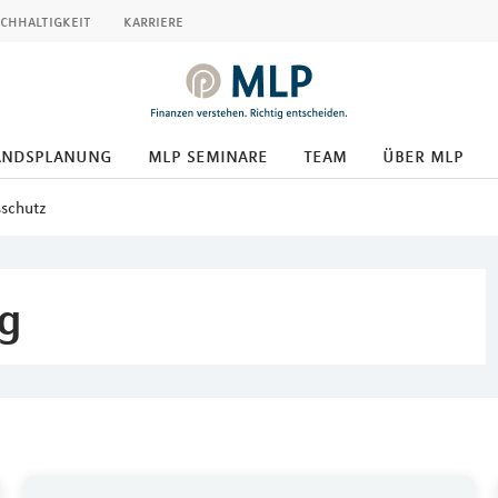
chhaltigkeit
karriere
andsplanung
mlp seminare
team
über mlp
schutz
g