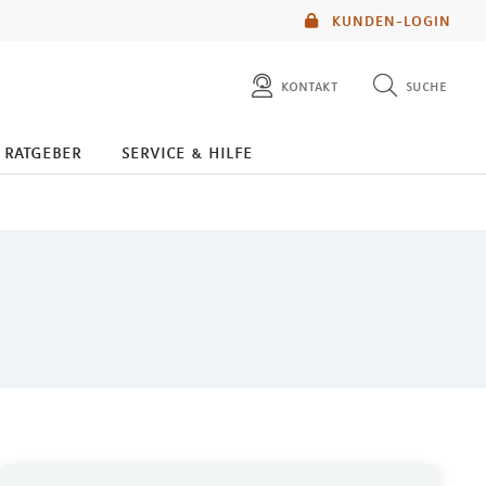
KUNDEN-LOGIN
kontakt
suche
diese website durchsuchen
ratgeber
service & hilfe
mlp berater finden