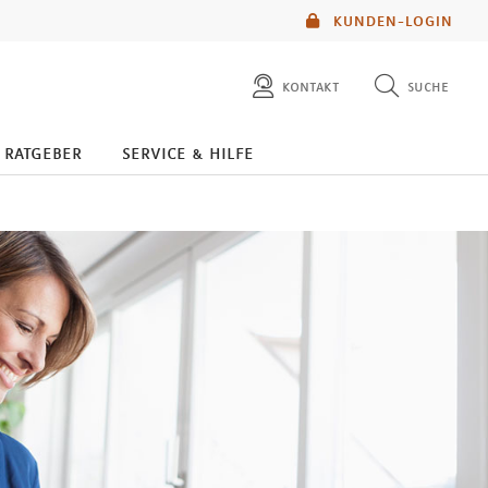
KUNDEN-LOGIN
kontakt
suche
diese website durchsuchen
ratgeber
service & hilfe
mlp berater finden