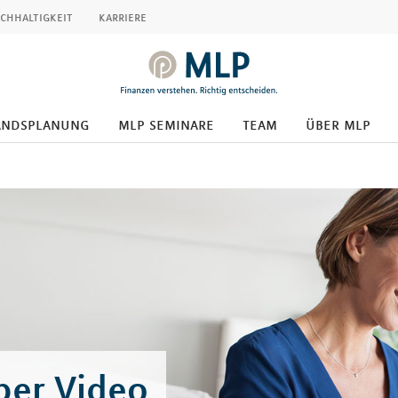
chhaltigkeit
karriere
andsplanung
mlp seminare
team
über mlp
 per Video