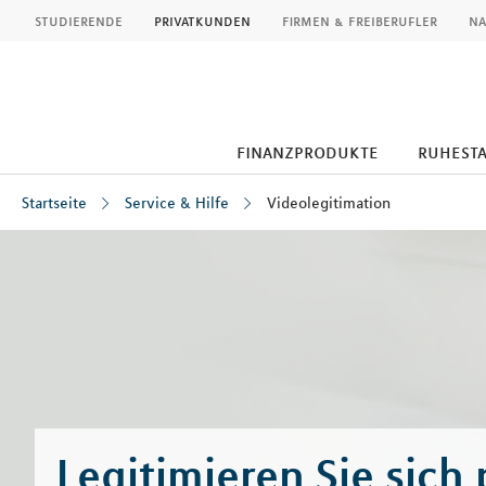
MLP
studierende
privatkunden
firmen & freiberufler
na
finanzprodukte
ruhest
Startseite
Service & Hilfe
Videolegitimation
Inhalt
Legitimieren Sie sich