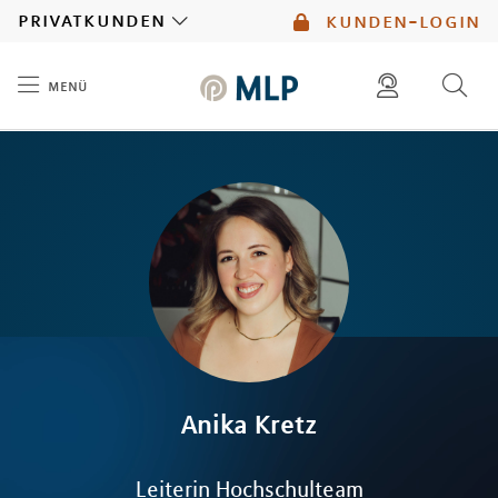
MLP
privatkunden
kunden-login
menü
Inhalt
diese website durchsuchen
mlp berater finden
Anika
Kretz
Leiterin Hochschulteam