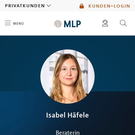
MLP
privatkunden
kunden-login
menü
Inhalt
diese website durchsuchen
mlp berater finden
Isabel
Häfele
Beraterin