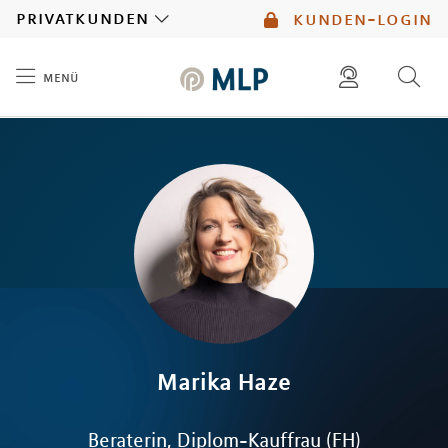
MLP
privatkunden
kunden-login
menü
Inhalt
diese website durchsuchen
mlp berater finden
Marika
Haze
Beraterin, Diplom-Kauffrau (FH)