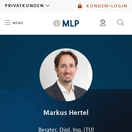
MLP
privatkunden
kunden-login
menü
Inhalt
diese website durchsuchen
mlp berater finden
Markus
Hertel
Berater, Dipl. Ing. (TU)