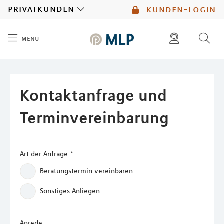
MLP
privatkunden
kunden-login
menü
Inhalt
diese website durchsuchen
mlp berater finden
Kontaktanfrage und
Terminvereinbarung
Art der Anfrage
*
Beratungstermin vereinbaren
Sonstiges Anliegen
Anrede