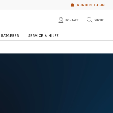
KUNDEN-LOGIN
kontakt
suche
diese website durchsuchen
ratgeber
service & hilfe
mlp berater finden