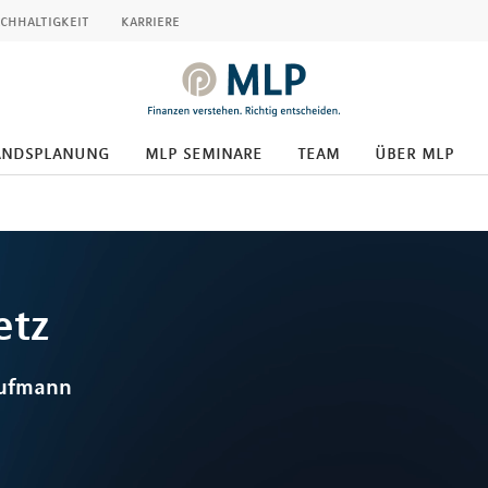
chhaltigkeit
karriere
andsplanung
mlp seminare
team
über mlp
etz
aufmann