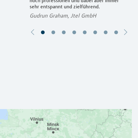
hoch professionell und dabei aber immer
Zusa
sehr entspannt und zielführend.
word
Gudrun Graham, Jtel GmbH
Ste