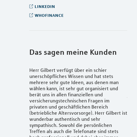
linkedin
whofinance
Das sagen meine Kunden
t nicht meine
Herr Gilbert verfügt über ein schier
Kauf
h auf eine
unerschöpfliches Wissen und hat stets
erlä
oll vertrauen
mehrere sehr gute Ideen, aus denen man
Proj
halte
wählen kann, ist sehr gut organisiert und
durc
Gilbert bin
berät uns in allen finanziellen und
jede
t zufrieden.
versicherungstechnischen Fragen im
Abwi
 Elternzeit,
privaten und geschäftlichen Bereich
der 
iedereinstieg
(betriebliche Altersvorsorge). Herr Gilbert ist
Wohn
tent,
wunderbar authentisch und sehr
vora
t. So verliere
sympathisch. Sowohl die persönlichen
Gera
nn mich auf
Treffen als auch die Telefonate sind stets
mich