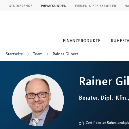
MLP
studierende
privatkunden
firmen & freiberufler
na
finanzprodukte
ruhest
Startseite
Team
Rainer Gilbert
Inhalt
Rainer
Gi
Berater, Dipl.-Kfm.
Zertifizierter Ruhestandspl