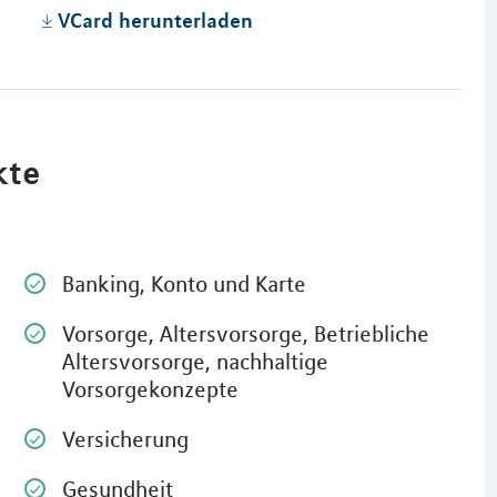
VCard herunterladen
kte
Finanzprodukte zu verstehen is
große Stärke. Umso mehr bin ic
Banking, Konto und Karte
Beratung angewiesen, der ich v
kann und die komplexe Sachver
Vorsorge, Altersvorsorge, Betriebliche
verständlich erklärt. Mit Herrn 
Altersvorsorge, nachhaltige
ich schon seit 20 Jahren äußers
Vorsorgekonzepte
Berufseinstieg, Selbständigkeit,
Absicherung der Familie und W
- all diese Phasen hat er kompe
Versicherung
individuell und flexibel begleite
ich nicht den Überblick und ka
Gesundheit