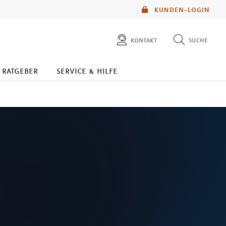
KUNDEN-LOGIN
kontakt
suche
diese website durchsuchen
ratgeber
service & hilfe
mlp berater finden