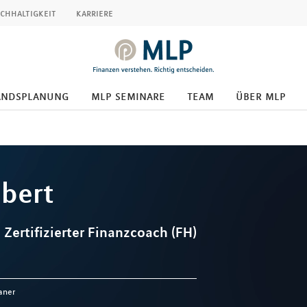
chhaltigkeit
karriere
andsplanung
mlp seminare
team
über mlp
lbert
, Zertifizierter Finanzcoach (FH)
aner